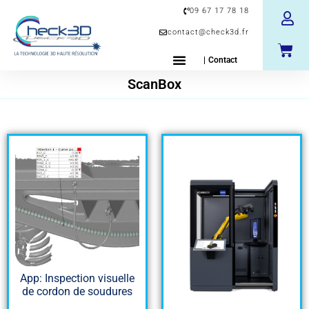
09 67 17 78 18
contact@check3d.fr
| Contact
ScanBox
App: Inspection visuelle
de cordon de soudures