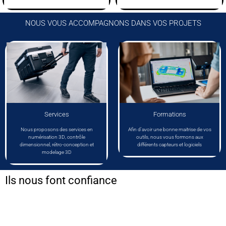
NOUS VOUS ACCOMPAGNONS DANS VOS PROJETS
Services
Formations
Nous proposons des services en
Afin d'avoir une bonne maitrise de vos
numérisation 3D, contrôle
outils, nous vous formons aux
dimensionnel, rétro-conception et
différents capteurs et logiciels
modelage 3D
Ils nous font confiance