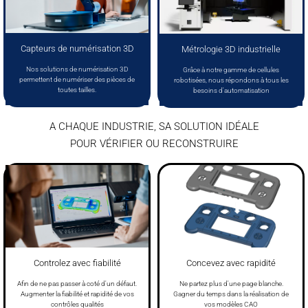
Capteurs de numérisation 3D
Métrologie 3D industrielle
Nos solutions de numérisation 3D
Grâce à notre gamme de cellules
permettent de numériser des pièces de
robotisées, nous répondons à tous les
toutes tailles.
besoins d'automatisation
A CHAQUE INDUSTRIE, SA SOLUTION IDÉALE
POUR VÉRIFIER OU RECONSTRUIRE
Controlez avec fiabilité
Concevez avec rapidité
Afin de ne pas passer à coté d'un défaut.
Ne partez plus d'une page blanche.
Augmenter la fiabilité et rapidité de vos
Gagner du temps dans la réalisation de
contrôles qualités
vos modèles CAO