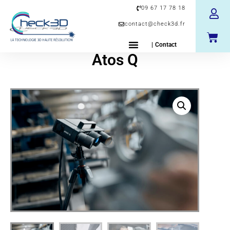
09 67 17 78 18
contact@check3d.fr
| Contact
Atos Q