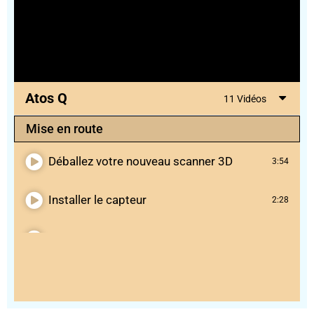
Atos Q
11 Vidéos
Mise en route
Déballez votre nouveau scanner 3D
3:54
Installer le capteur
2:28
Changer les volumes de mesure
5:57
Numériser
Numériser une face
6:33