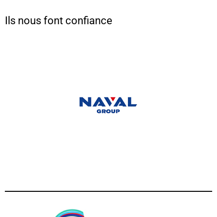
Ils nous font confiance
Numériser les deux faces d'une pièce
5:44
Numériser avec le plateau tournant motorisésur la pièce
4:21
Première inspection
2:53
Numériser de grandes pièces grace au mode satelite
5:22
Utilisation des boutons du capteur
5:41
Gagner du temps avec les modèles
Numériser simultanément plusieurs pièces