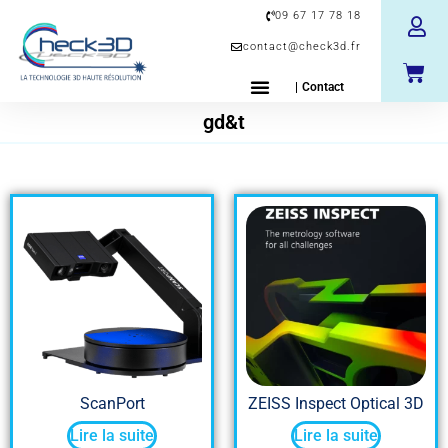
09 67 17 78 18
contact@check3d.fr
| Contact
gd&t
ScanPort
ZEISS Inspect Optical 3D
Lire la suite
Lire la suite